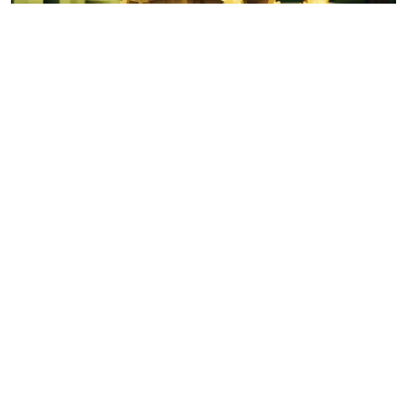
Nieuwsgierig?
Schools Reinventing Cities is een landelijk initiatief
van
Minecraft Education
. ’s-Hertogenbosch heeft zich,
net als zeven andere steden, hiervoor aangemeld. Wil je
meer weten over dit leuke en leerzame project? Klik dan
hieronder.
DE HAREN IN MINECRAFT