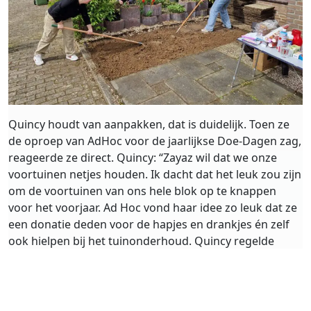
Quincy houdt van aanpakken, dat is duidelijk. Toen ze
de oproep van AdHoc voor de jaarlijkse Doe-Dagen zag,
reageerde ze direct. Quincy: “Zayaz wil dat we onze
voortuinen netjes houden. Ik dacht dat het leuk zou zijn
om de voortuinen van ons hele blok op te knappen
voor het voorjaar. Ad Hoc vond haar idee zo leuk dat ze
een donatie deden voor de hapjes en drankjes én zelf
ook hielpen bij het tuinonderhoud. Quincy regelde
alles: ze trommelde buren op om mee te doen, leende
het tuingereedschap via Zayaz en zorgde voor lekkers.
“Het was een gezellige dag met harken, vegen, onkruid
wieden en zaaien.” De voortuinen van de twee blokken